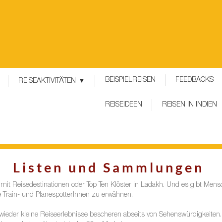
BEISPIELREISEN
FEEDBACKS
REISEAKTIVITÄTEN
REISEIDEEN
REISEN IN INDIEN
Listen und Sammlungen
t mit Reisedestinationen oder Top Ten Klöster in Ladakh. Und es gibt Me
ie Train- und PlanespotterInnen zu erwähnen.
eder kleine Reiseerlebnisse bescheren abseits von Sehenswürdigkeiten. H