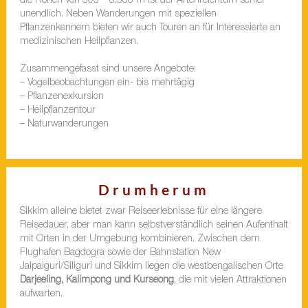
die Höhen von 300 – 8.586 m ist der Artenreichtum schier
unendlich. Neben Wanderungen mit speziellen
Pflanzenkennern bieten wir auch Touren an für Interessierte an
medizinischen Heilpflanzen.
Zusammengefasst sind unsere Angebote:
– Vogelbeobachtungen ein- bis mehrtägig
– Pflanzenexkursion
– Heilpflanzentour
– Naturwanderungen
Drumherum
Sikkim alleine bietet zwar Reiseerlebnisse für eine längere
Reisedauer, aber man kann selbstverständlich seinen Aufenthalt
mit Orten in der Umgebung kombinieren. Zwischen dem
Flughafen Bagdogra sowie der Bahnstation New
Jalpaiguri/Siliguri und Sikkim liegen die westbengalischen Orte
Darjeeling, Kalimpong und Kurseong
, die mit vielen Attraktionen
aufwarten.