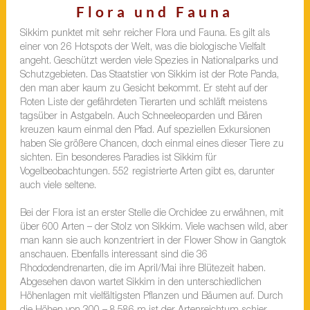
Flora und Fauna
Sikkim punktet mit sehr reicher Flora und Fauna. Es gilt als
einer von 26 Hotspots der Welt, was die biologische Vielfalt
angeht. Geschützt werden viele Spezies in Nationalparks und
Schutzgebieten. Das Staatstier von Sikkim ist der Rote Panda,
den man aber kaum zu Gesicht bekommt. Er steht auf der
Roten Liste der gefährdeten Tierarten und schläft meistens
tagsüber in Astgabeln. Auch Schneeleoparden und Bären
kreuzen kaum einmal den Pfad. Auf speziellen Exkursionen
haben Sie größere Chancen, doch einmal eines dieser Tiere zu
sichten. Ein besonderes Paradies ist Sikkim für
Vogelbeobachtungen. 552 registrierte Arten gibt es, darunter
auch viele seltene.
Bei der Flora ist an erster Stelle die Orchidee zu erwähnen, mit
über 600 Arten – der Stolz von Sikkim. Viele wachsen wild, aber
man kann sie auch konzentriert in der Flower Show in Gangtok
anschauen. Ebenfalls interessant sind die 36
Rhododendrenarten, die im April/Mai ihre Blütezeit haben.
Abgesehen davon wartet Sikkim in den unterschiedlichen
Höhenlagen mit vielfältigsten Pflanzen und Bäumen auf. Durch