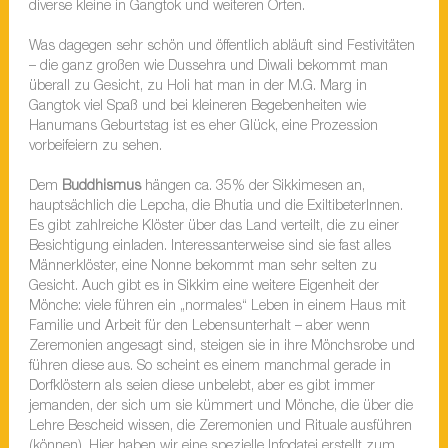
diverse kleine in Gangtok und weiteren Orten.
Was dagegen sehr schön und öffentlich abläuft sind Festivitäten
– die ganz großen wie Dussehra und Diwali bekommt man
überall zu Gesicht, zu Holi hat man in der M.G. Marg in
Gangtok viel Spaß und bei kleineren Begebenheiten wie
Hanumans Geburtstag ist es eher Glück, eine Prozession
vorbeifeiern zu sehen.
Dem
Buddhismus
hängen ca. 35% der Sikkimesen an,
hauptsächlich die Lepcha, die Bhutia und die ExiltibeterInnen.
Es gibt zahlreiche Klöster über das Land verteilt, die zu einer
Besichtigung einladen. Interessanterweise sind sie fast alles
Männerklöster, eine Nonne bekommt man sehr selten zu
Gesicht. Auch gibt es in Sikkim eine weitere Eigenheit der
Mönche: viele führen ein „normales“ Leben in einem Haus mit
Familie und Arbeit für den Lebensunterhalt – aber wenn
Zeremonien angesagt sind, steigen sie in ihre Mönchsrobe und
führen diese aus. So scheint es einem manchmal gerade in
Dorfklöstern als seien diese unbelebt, aber es gibt immer
jemanden, der sich um sie kümmert und Mönche, die über die
Lehre Bescheid wissen, die Zeremonien und Rituale ausführen
(können). Hier haben wir eine spezielle Infodatei erstellt zum