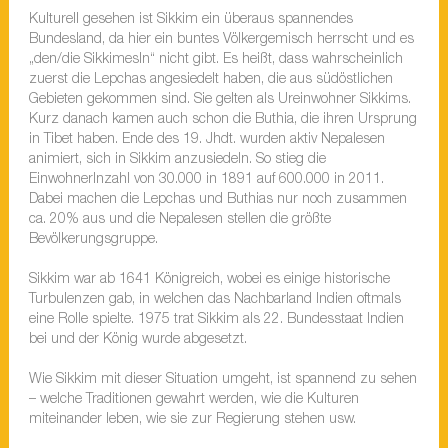
Kulturell gesehen ist Sikkim ein überaus spannendes
Bundesland, da hier ein buntes Völkergemisch herrscht und es
„den/die SikkimesIn“ nicht gibt. Es heißt, dass wahrscheinlich
zuerst die Lepchas angesiedelt haben, die aus südöstlichen
Gebieten gekommen sind. Sie gelten als Ureinwohner Sikkims.
Kurz danach kamen auch schon die Buthia, die ihren Ursprung
in Tibet haben. Ende des 19. Jhdt. wurden aktiv Nepalesen
animiert, sich in Sikkim anzusiedeln. So stieg die
EinwohnerInzahl von 30.000 in 1891 auf 600.000 in 2011.
Dabei machen die Lepchas und Buthias nur noch zusammen
ca. 20% aus und die Nepalesen stellen die größte
Bevölkerungsgruppe.
Sikkim war ab 1641 Königreich, wobei es einige historische
Turbulenzen gab, in welchen das Nachbarland Indien oftmals
eine Rolle spielte. 1975 trat Sikkim als 22. Bundesstaat Indien
bei und der König wurde abgesetzt.
Wie Sikkim mit dieser Situation umgeht, ist spannend zu sehen
– welche Traditionen gewahrt werden, wie die Kulturen
miteinander leben, wie sie zur Regierung stehen usw.