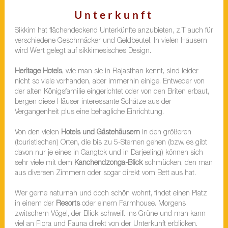
Unterkunft
Sikkim hat flächendeckend Unterkünfte anzubieten, z.T. auch für
verschiedene Geschmäcker und Geldbeutel. In vielen Häusern
wird Wert gelegt auf sikkimesisches Design.
Heritage Hotels
, wie man sie in Rajasthan kennt, sind leider
nicht so viele vorhanden, aber immerhin einige. Entweder von
der alten Königsfamilie eingerichtet oder von den Briten erbaut,
bergen diese Häuser interessante Schätze aus der
Vergangenheit plus eine behagliche Einrichtung.
Von den vielen
Hotels und Gästehäusern
in den größeren
(touristischen) Orten, die bis zu 5-Sternen gehen (bzw. es gibt
davon nur je eines in Gangtok und in Darjeeling) können sich
sehr viele mit dem
Kanchendzonga-Blick
schmücken, den man
aus diversen Zimmern oder sogar direkt vom Bett aus hat.
Wer gerne naturnah und doch schön wohnt, findet einen Platz
in einem der
Resorts
oder einem Farmhouse. Morgens
zwitschern Vögel, der Blick schweift ins Grüne und man kann
viel an Flora und Fauna direkt von der Unterkunft erblicken.