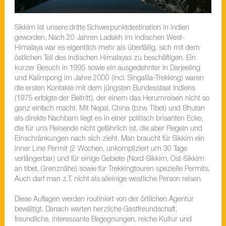
Sikkim ist unsere dritte Schwerpunktdestination in Indien
geworden. Nach 20 Jahren Ladakh im indischen West-
Himalaya war es eigentlich mehr als überfällig, sich mit dem
östlichen Teil des indischen Himalayas zu beschäftigen. Ein
kurzer Besuch in 1995 sowie ein ausgedehnter in Darjeeling
und Kalimpong im Jahre 2000 (incl. Singalila-Trekking) waren
die ersten Kontakte mit dem jüngsten Bundesstaat Indiens
(1975 erfolgte der Beitritt), der einem das Herumreisen nicht so
ganz einfach macht. Mit Nepal, China (bzw. Tibet) und Bhutan
als direkte Nachbarn liegt es in einer politisch brisanten Ecke,
die für uns Reisende nicht gefährlich ist, die aber Regeln und
Einschränkungen nach sich zieht. Man braucht für Sikkim ein
Inner Line Permit (2 Wochen, unkompliziert um 30 Tage
verlängerbar) und für einige Gebiete (Nord-Sikkim, Ost-Sikkim
an tibet. Grenznähe) sowie für Trekkingtouren spezielle Permits.
Auch darf man z.T. nicht als alleinige westliche Person reisen.
Diese Auflagen werden routiniert von der örtlichen Agentur
bewältigt. Danach warten herzliche Gastfreundschaft,
freundliche, interessante Begegnungen, reiche Kultur und