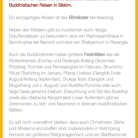
Buddhistischen Reisen in Sikkim.
Ein einzigartiges Kloster ist das
Bönkloster
bei Kewzing.
Neben den Klöstern gibt es inzwischen auch riesige
Draußenstatuen zu bewundern, eine von Padmasambhava in
Samdruptse bei Namchi und eine von Shakyamuni in Ravangla.
Auch die BuddhistInnen haben größere
Festivitäten
wie die
Klosterfestivals (Enchey und Ravangla Anfang Dezember,
Phodong, Rumtek und Pemayangtse im Februar), Bhumchu-
Ritual (Tashiding im Januar), Phang Lhabsol (Gangtok Ende
August/Anfang September), Drukpa Teshi (Gangtok und
Muguthang Juli o. August) und Buddha Purnima oder auch
Saga Dawa genannt (Geburt, Erleuchtung und Tod des Buddha)
sowie das tibetische Neujahrsfest Losar. Außerdem gibt es
Zeremonien zu Voll- und Neumond in diversen buddhistischen
Stätten.
Es soll nicht unerwähnt bleiben, dass auch ChristInnen, Sikhs
und Moslems anzutreffen sind. Insbesondere in Kalimpong
herrscht ein größeres Religionsgemisch und ein Stadtbummel