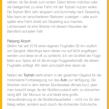
wählen, ob Sie direkt zum ersten Zielort fahren möchten oder
die Gelegenheit zu einer Fahrt mit der Toytrain nutzen wollen.
Die Toytrain fährt sehr langsam und bummelig nach Darjeeling.
Man kann an verschiedenen Stationen zusteigen – oder auch
später eine Fahrt direkt von Darjeeling aus machen.
Lohnenswert ist eine Strecke mit diesem Klassiker der
Bahnfahrt auf jeden Fall!
Pakyong Airport
Sikkim hat seit 2018 einen eigenen Flughafen 30 km südlich
von Gangtok. Allerdings kann dieser nur auf Sicht angeflogen
werden und diese ist oft zu schlecht, d.h. ein Großteil der Flüge
fallen aus. Spice Jet ist die einzige Fluggesellschaft, die diesen
Flughafen anfliegt. Wir raten prinzipiell eher davon ab.
Neben der
Toytrain
steht einem in der gesamten Gegend für die
motorisierte Fortbewegung nur das
Auto
zur Verfügung. Die
Strecken sind in dem kleinen Bundesstaat oftmals kurz, aber
man braucht lange, da der Straßenzustand sehr zu wünschen
übrig läßt. Der Monsun ist und bleibt eine große
Herausforderung an die Straßenbauarbeiter – nicht nur für den
Belag selber, sondern auch durch die drohenden Erdrutsche.