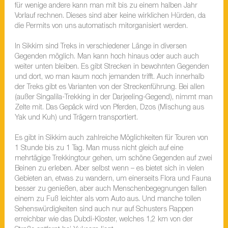
für wenige andere kann man mit bis zu einem halben Jahr
Vorlauf rechnen. Dieses sind aber keine wirklichen Hürden, da
die Permits von uns automatisch mitorganisiert werden.
In Sikkim sind Treks in verschiedener Länge in diversen
Gegenden möglich. Man kann hoch hinaus oder auch auch
weiter unten bleiben. Es gibt Strecken in bewohnten Gegenden
und dort, wo man kaum noch jemanden trifft. Auch innerhalb
der Treks gibt es Varianten von der Streckenführung. Bei allen
(außer Singalila-Trekking in der Darjeeling-Gegend), nimmt man
Zelte mit. Das Gepäck wird von Pferden, Dzos (Mischung aus
Yak und Kuh) und Trägern transportiert.
Es gibt in Sikkim auch zahlreiche Möglichkeiten für Touren von
1 Stunde bis zu 1 Tag. Man muss nicht gleich auf eine
mehrtägige Trekkingtour gehen, um schöne Gegenden auf zwei
Beinen zu erleben. Aber selbst wenn – es bietet sich in vielen
Gebieten an, etwas zu wandern, um einerseits Flora und Fauna
besser zu genießen, aber auch Menschenbegegnungen fallen
einem zu Fuß leichter als vom Auto aus. Und manche tollen
Sehenswürdigkeiten sind auch nur auf Schusters Rappen
erreichbar wie das Dubdi-Kloster, welches 1,2 km von der