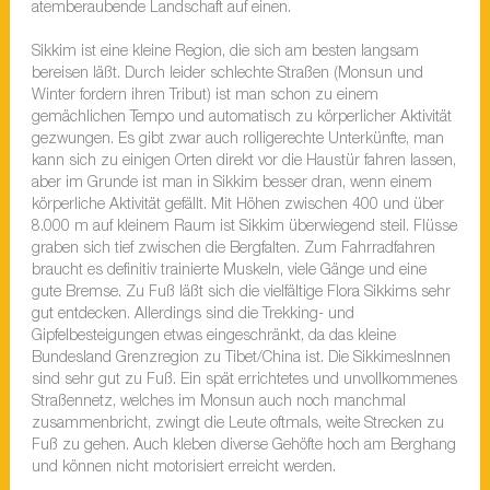
atemberaubende Landschaft auf einen.
Sikkim ist eine kleine Region, die sich am besten langsam
bereisen läßt. Durch leider schlechte Straßen (Monsun und
Winter fordern ihren Tribut) ist man schon zu einem
gemächlichen Tempo und automatisch zu körperlicher Aktivität
gezwungen. Es gibt zwar auch rolligerechte Unterkünfte, man
kann sich zu einigen Orten direkt vor die Haustür fahren lassen,
aber im Grunde ist man in Sikkim besser dran, wenn einem
körperliche Aktivität gefällt. Mit Höhen zwischen 400 und über
8.000 m auf kleinem Raum ist Sikkim überwiegend steil. Flüsse
graben sich tief zwischen die Bergfalten. Zum Fahrradfahren
braucht es definitiv trainierte Muskeln, viele Gänge und eine
gute Bremse. Zu Fuß läßt sich die vielfältige Flora Sikkims sehr
gut entdecken. Allerdings sind die Trekking- und
Gipfelbesteigungen etwas eingeschränkt, da das kleine
Bundesland Grenzregion zu Tibet/China ist. Die SikkimesInnen
sind sehr gut zu Fuß. Ein spät errichtetes und unvollkommenes
Straßennetz, welches im Monsun auch noch manchmal
zusammenbricht, zwingt die Leute oftmals, weite Strecken zu
Fuß zu gehen. Auch kleben diverse Gehöfte hoch am Berghang
und können nicht motorisiert erreicht werden.