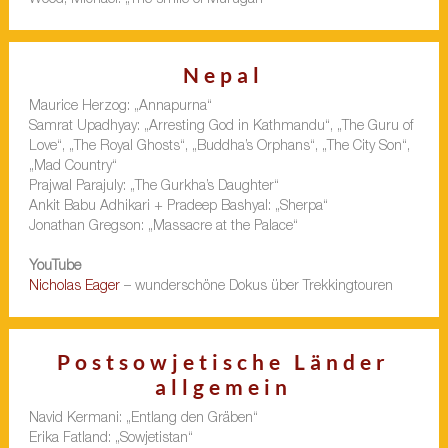
Nepal
Maurice Herzog: „Annapurna“
Samrat Upadhyay: „Arresting God in Kathmandu“, „The Guru of
Love“, „The Royal Ghosts“, „Buddha’s Orphans“, „The City Son“,
„Mad Country“
Prajwal Parajuly: „The Gurkha’s Daughter“
Ankit Babu Adhikari + Pradeep Bashyal: „Sherpa“
Jonathan Gregson: „Massacre at the Palace“
YouTube
Nicholas Eager
– wunderschöne Dokus über Trekkingtouren
Postsowjetische Länder
allgemein
Navid Kermani: „Entlang den Gräben“
Erika Fatland: „Sowjetistan“