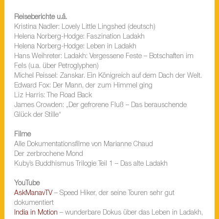
Reiseberichte u.ä.
Kristina Nadler: Lovely Little Lingshed (deutsch)
Helena Norberg-Hodge: Faszination Ladakh
Helena Norberg-Hodge: Leben in Ladakh
Hans Weihreter: Ladakh: Vergessene Feste – Botschaften im
Fels
(u.a. über Petroglyphen)
Michel Peissel: Zanskar. Ein Königreich auf dem Dach der Welt.
Edward Fox: Der Mann, der zum Himmel ging
Liz Harris: The Road Back
James Crowden: „Der gefrorene Fluß – Das berauschende
Glück der Stille“
Filme
Alle Dokumentationsfilme von Marianne Chaud
Der zerbrochene Mond
Kuby’s Buddhismus Trilogie Teil 1 – Das alte Ladakh
YouTube
AskManavTV
– Speed Hiker, der seine Touren sehr gut
dokumentiert
India in Motion
– wunderbare Dokus über das Leben in Ladakh,