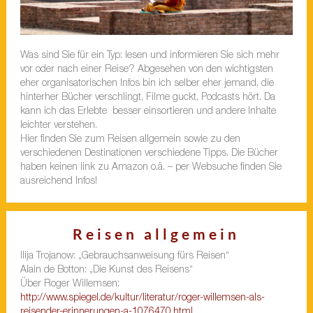
Was sind Sie für ein Typ: lesen und informieren Sie sich mehr
vor oder nach einer Reise? Abgesehen von den wichtigsten
eher organisatorischen Infos bin ich selber eher jemand, die
hinterher Bücher verschlingt, Filme guckt, Podcasts hört. Da
kann ich das Erlebte besser einsortieren und andere Inhalte
leichter verstehen.
Hier finden Sie zum Reisen allgemein sowie zu den
verschiedenen Destinationen verschiedene Tipps. Die Bücher
haben keinen link zu Amazon o.ä. – per Websuche finden Sie
ausreichend Infos!
Reisen allgemein
Ilija Trojanow: „Gebrauchsanweisung fürs Reisen“
Alain de Botton: „Die Kunst des Reisens“
Über Roger Willemsen:
http://www.spiegel.de/kultur/literatur/roger-willemsen-als-
reisender-erinnerungen-a-1076470.html