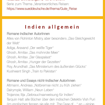
Serie zum Thema „Verantwortliches Reisen:
https://www.sueddeutsche.de/thema/Gute_Reise
Indien allgemein
Romane indischer AutorInnen
Alles von Rohinton Mistry, aber besonders „Das Gleichgewicht
der Welt“
Adiga, Aravand „Der weiße Tiger“
Ghosh, Amitav „Das mohnrote Meer“
Ghosh, Amitav „Der Glaspalast“
Ghosh, Amitav „Hunger der Gezeiten“
Roy, Arundhati „Das Ministerium des äußersten Glücks“
Kushwant Singh „Train to Pakistan“
Romane und Essays nicht-indischer AutorInnen
Altmann, Andreas „Notbremse nicht zu früh ziehen“
Dalrymple, William „Neun Leben“
Trojanow, Ilija „Gebrauchsanweisung für Indien“
Tarquin Hall: alle Bücher über den indischen Detektiv Vish Puri
(im englischen fangen sie alle mit „The Case of…“ an – einige