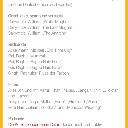
sind ins Deutsche übersetzt worden)
Geschichte, spannend verpackt
Dalrymple, William: „White Mughals“
Dalrymple, William: The Last Mughal“
Dalrymple, William, „The Anarchy“
Bildbände
Ackermann, Michael „End Time City“
Rai, Raghu „Mumbai“
Rai, Raghu „Raghu Rais Delhi“
Rai, Raghu „Raghu Rais India“
Singh, Raghubir „Fluss der Farben“
Filme
Alles von und mit Aamir Khan, insbes. „Dangal“, „PK“, „3 Idiots“
und „Lagaan“
Trilogie von Deepa Metha: „Earth“, „Fire“ und „Water“
Mira Nair „Salaam Bombay“ und „Monsoon Wedding“
Podcasts
Die Korrespondenten in Delhi
– leider nicht mehr aktiv