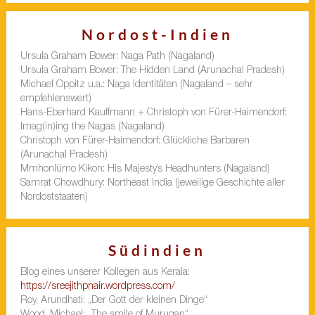
Nordost-Indien
Ursula Graham Bower: Naga Path (Nagaland)
Ursula Graham Bower: The Hidden Land (Arunachal Pradesh)
Michael Oppitz u.a.: Naga Identitäten (Nagaland – sehr
empfehlenswert)
Hans-Eberhard Kauffmann + Christoph von Fürer-Haimendorf:
Imag(in)ing the Nagas (Nagaland)
Christoph von Fürer-Haimendorf: Glückliche Barbaren
(Arunachal Pradesh)
Mmhonlümo Kikon: His Majesty’s Headhunters (Nagaland)
Samrat Chowdhury: Northeast India (jeweilige Geschichte aller
Nordoststaaten)
Südindien
Blog eines unserer Kollegen aus Kerala:
https://sreejithpnair.wordpress.com/
Roy, Arundhati: „Der Gott der kleinen Dinge“
Wood, Michael: „The smile of Murugan“