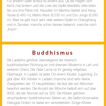
Für andere Gipfel schaut es anders aus. Da die Regeln sich
leicht mal ändern und die Liste der Gipfel ebenfalls, bitte teilen
Sie uns Ihre Pläne mit. Klassiker im Markha-Gebiet sind Kang
Yazee (6.400 m), Matho West (6.230 m) und Dzo Jongo (6.280
m). Aber es gibt noch sehr viele weitere Gipfel im Changthang
und in Zanskar, manche schon besser bekannt, manche noch
„frisch“.
Buddhismus
Die Ladakhis gehören überwiegend der tibetisch-
buddhistischen Richtung an (mit diversen Moslems in Leh und
weiteren Orten). Der Dalai Lama ist ihr geistig-religiöses
Oberhaupt. In Ladakh ist jeder Ort einem Kloster zugehörig. Es
gibt über 400 Klöster in Ladakh (manche sind sehr kleine
Zweigstellen der 13 Hauptklöster), die fast alle von Mönchen
bewohnt werden. Die Anzahl der Mönche beläuft sich auf über
3000, die der Nonnen auf ca. 500. Die Klöster gehören
verschiedenen buddhistischen Sekten an, die Gelbmützensekte
(Gelugpa-Orden) ist dabei am verbreitetsten. Einige Klöster