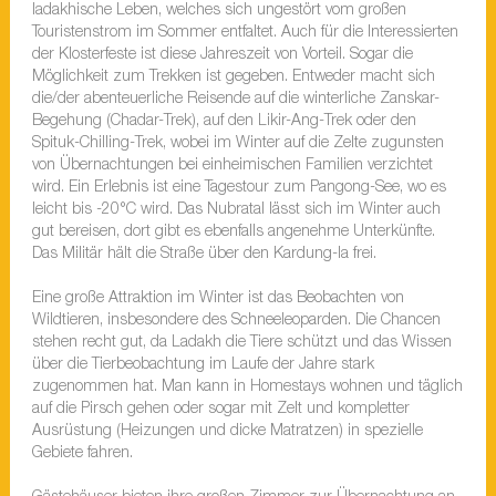
ladakhische Leben, welches sich ungestört vom großen
Touristenstrom im Sommer entfaltet. Auch für die Interessierten
der Klosterfeste ist diese Jahreszeit von Vorteil. Sogar die
Möglichkeit zum Trekken ist gegeben. Entweder macht sich
die/der abenteuerliche Reisende auf die winterliche Zanskar-
Begehung (Chadar-Trek), auf den Likir-Ang-Trek oder den
Spituk-Chilling-Trek, wobei im Winter auf die Zelte zugunsten
von Übernachtungen bei einheimischen Familien verzichtet
wird. Ein Erlebnis ist eine Tagestour zum Pangong-See, wo es
leicht bis -20°C wird. Das Nubratal lässt sich im Winter auch
gut bereisen, dort gibt es ebenfalls angenehme Unterkünfte.
Das Militär hält die Straße über den Kardung-la frei.
Eine große Attraktion im Winter ist das Beobachten von
Wildtieren, insbesondere des Schneeleoparden. Die Chancen
stehen recht gut, da Ladakh die Tiere schützt und das Wissen
über die Tierbeobachtung im Laufe der Jahre stark
zugenommen hat. Man kann in Homestays wohnen und täglich
auf die Pirsch gehen oder sogar mit Zelt und kompletter
Ausrüstung (Heizungen und dicke Matratzen) in spezielle
Gebiete fahren.