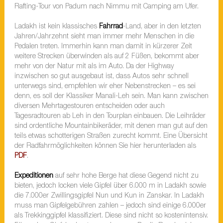
Rafting-Tour von Padum nach Nimmu mit Camping am Ufer.
Ladakh ist kein klassisches
Fahrrad
-Land, aber in den letzten
Jahren/Jahrzehnt sieht man immer mehr Menschen in die
Pedalen treten. Immerhin kann man damit in kürzerer Zeit
weitere Strecken überwinden als auf 2 Füßen, bekommt aber
mehr von der Natur mit als im Auto. Da der Highway
inzwischen so gut ausgebaut ist, dass Autos sehr schnell
unterwegs sind, empfehlen wir eher Nebenstrecken – es sei
denn, es soll der Klassiker Manali-Leh sein. Man kann zwischen
diversen Mehrtagestouren entscheiden oder auch
Tagesradtouren ab Leh in den Tourplan einbauen. Die Leihräder
sind ordentliche Mountainbikeräder, mit denen man gut auf den
teils etwas schotterigen Straßen zurecht kommt. Eine Übersicht
der Radfahrmöglichkeiten können Sie hier herunterladen als
PDF
.
Expeditionen
auf sehr hohe Berge hat diese Gegend nicht zu
bieten, jedoch locken viele Gipfel über 6.000 m in Ladakh sowie
die 7.000er Zwillingsgipfel Nun und Kun in Zanskar. In Ladakh
muss man Gipfelgebühren zahlen – jedoch sind einige 6.000er
als Trekkinggipfel klassifiziert. Diese sind nicht so kostenintensiv.