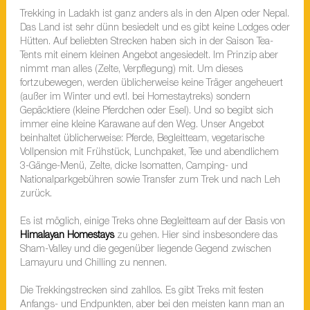
Trekking in Ladakh ist ganz anders als in den Alpen oder Nepal.
Das Land ist sehr dünn besiedelt und es gibt keine Lodges oder
Hütten. Auf beliebten Strecken haben sich in der Saison Tea-
Tents mit einem kleinen Angebot angesiedelt. Im Prinzip aber
nimmt man alles (Zelte, Verpflegung) mit. Um dieses
fortzubewegen, werden üblicherweise keine Träger angeheuert
(außer im Winter und evtl. bei Homestaytreks) sondern
Gepäcktiere (kleine Pferdchen oder Esel). Und so begibt sich
immer eine kleine Karawane auf den Weg. Unser Angebot
beinhaltet üblicherweise: Pferde, Begleitteam, vegetarische
Vollpension mit Frühstück, Lunchpaket, Tee und abendlichem
3-Gänge-Menü, Zelte, dicke Isomatten, Camping- und
Nationalparkgebühren sowie Transfer zum Trek und nach Leh
zurück.
Es ist möglich, einige Treks ohne Begleitteam auf der Basis von
Himalayan Homestays
zu gehen. Hier sind insbesondere das
Sham-Valley und die gegenüber liegende Gegend zwischen
Lamayuru und Chilling zu nennen.
Die Trekkingstrecken sind zahllos. Es gibt Treks mit festen
Anfangs- und Endpunkten, aber bei den meisten kann man an