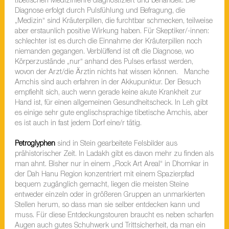
tibetischen Medizinlehre diagnostiziert und behandelt. Die
Diagnose erfolgt durch Pulsfühlung und Befragung, die
„Medizin“ sind Kräuterpillen, die furchtbar schmecken, teilweise
aber erstaunlich positive Wirkung haben. Für Skeptiker/-innen:
schlechter ist es durch die Einnahme der Kräuterpillen noch
niemanden gegangen. Verblüffend ist oft die Diagnose, wo
Körperzustände „nur“ anhand des Pulses erfasst werden,
wovon der Arzt/die Ärztin nichts hat wissen können. Manche
Amchis sind auch erfahren in der Akkupunktur. Der Besuch
empfiehlt sich, auch wenn gerade keine akute Krankheit zur
Hand ist, für einen allgemeinen Gesundheitscheck. In Leh gibt
es einige sehr gute englischsprachige tibetische Amchis, aber
es ist auch in fast jedem Dorf eine/r tätig.
Petroglyphen
sind in Stein gearbeitete Felsbilder aus
prähistorischer Zeit. In Ladakh gibt es davon mehr zu finden als
man ahnt. Bisher nur in einem „Rock Art Areal“ in Dhomkar in
der Dah Hanu Region konzentriert mit einem Spazierpfad
bequem zugänglich gemacht, liegen die meisten Steine
entweder einzeln oder in größeren Gruppen an unmarkierten
Stellen herum, so dass man sie selber entdecken kann und
muss. Für diese Entdeckungstouren braucht es neben scharfen
Augen auch gutes Schuhwerk und Trittsicherheit, da man ein