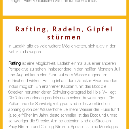
Längen. Bitte kontaktieren Sie uns für nähere Infos.
Rafting, Radeln, Gipfel
stürmen
In Ladakh gibt es viele weitere Möglichkeiten, sich aktiv in der
Natur zu bewegen.
Rafting
ist eine Möglichkeit, Ladakh einmal aus einer anderen
Perspektive zu sehen. Insbesondere in den heißen Monaten Juli
und August kann eine Fahrt auf dem Wasser angenehm
erfrischend wirken. Rafting ist auf dem Zanskar-River und dem
Indus möglich. Ein erfahrener Kapitän führt das Boot die
Strecken herunter, deren Schwierigkeitsgrad bei I bis IV+ liegt.
Die TeilnehmerInnen paddeln nach seinen Anweisungen. Die
Zeiten und der Schwierigkeitsgrad sind selbstverständlich
abhängig von der Wasserhöhe. Je mehr Wasser der Fluss führt
(also je früher im Jahr), desto schneller ist das Boot und umso
schwieriger die Strecke. Am beliebtesten sind die Strecken
Phey-Nimmu und Chilling-Nimmu. Speziell ist eine Mehrtages-