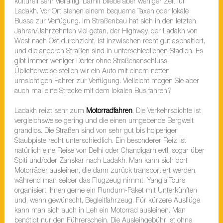
kulturell sehr vielfältig. Damit bliebe aber weniger Zeit für
Ladakh. Vor Ort stehen einem bequeme Taxen oder lokale
Busse zur Verfügung. Im Straßenbau hat sich in den letzten
Jahren/Jahrzehnten viel getan, der Highway, der Ladakh von
West nach Ost durchzieht, ist inzwischen recht gut asphaltiert,
und die anderen Straßen sind in unterschiedlichen Stadien. Es
gibt immer weniger Dörfer ohne Straßenanschluss.
Üblicherweise stellen wir ein Auto mit einem netten
umsichtigen Fahrer zur Verfügung. Vielleicht mögen Sie aber
auch mal eine Strecke mit dem lokalen Bus fahren?
Ladakh reizt sehr zum
Motorradfahren
. Die Verkehrsdichte ist
vergleichsweise gering und die einen umgebende Bergwelt
grandios. Die Straßen sind von sehr gut bis holperiger
Staubpiste recht unterschiedlich. Ein besonderer Reiz ist
natürlich eine Reise von Delhi oder Chandigarh evtl. sogar über
Spiti und/oder Zanskar nach Ladakh. Man kann sich dort
Motorräder ausleihen, die dann zurück transportiert werden,
während man selber das Flugzeug nimmt. Yangla Tours
organisiert Ihnen gerne ein Rundum-Paket mit Unterkünften
und, wenn gewünscht, Begleitfahrzeug. Für kürzere Ausflüge
kann man sich auch in Leh ein Motorrad ausleihen. Man
benötigt nur den Führerschein. Die Ausleihgebühr ist ohne