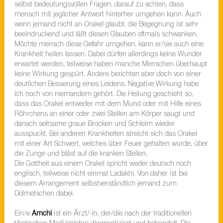
selbst bedeutungsvollen Fragen, darauf zu achten, dass
mensch mit jeglicher Antwort hinterher umgehen kann. Auch
wenn jemand nicht an Orakel glaubt, die Begegnung ist sehr
beeindruckend und läßt diesen Glauben oftmals schwanken.
Möchte mensch diese Gefahr umgehen, kann er/sie auch eine
Krankheit heilen lassen. Dabei dürfen allerdings keine Wunder
erwartet werden, teilweise haben manche Menschen überhaupt
keine Wirkung gespürt. Andere berichten aber doch von einer
deutlichen Besserung eines Leidens. Negative Wirkung habe
ich noch von niemandem gehört. Die Heilung geschieht so,
dass das Orakel entweder mit dem Mund oder mit Hilfe eines
Röhrchens an einer oder zwei Stellen am Körper saugt und
danach seltsame graue Brocken und Schleim wieder
ausspuckt. Bei anderen Krankheiten streicht sich das Orakel
mit einer Art Schwert, welches über Feuer gehalten wurde, über
die Zunge und bläst auf die kranken Stellen.
Die Gottheit aus einem Orakel spricht weder deutsch noch
englisch, teilweise nicht einmal Ladakhi. Von daher ist bei
diesem Arrangement selbstverständlich jemand zum
Dolmetschen dabei.
Ein/e
Amchi
ist ein Ärzt/-in, der/die nach der traditionellen