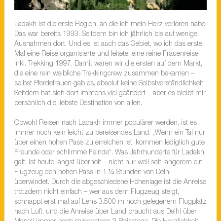
Ladakh ist die erste Region, an die ich mein Herz verloren habe.
Das war bereits 1993. Seitdem bin ich jährlich bis auf wenige
Ausnahmen dort. Und es ist auch das Gebiet, wo ich das erste
Mal eine Reise organisierte und leitete: eine reine Frauenreise
inkl. Trekking 1997. Damit waren wir die ersten auf dem Markt,
die eine rein weibliche Trekkingcrew zusammen bekamen –
selbst Pferdefrauen gab es, absolut keine Selbstverständlichkeit.
Seitdem hat sich dort immens viel geändert – aber es bleibt mir
persönlich die liebste Destination von allen.
Obwohl Reisen nach Ladakh immer populärer werden, ist es
immer noch kein leicht zu bereisendes Land. „Wenn ein Tal nur
über einen hohen Pass zu erreichen ist, kommen lediglich gute
Freunde oder schlimme Feinde“. Was Jahrhunderte für Ladakh
galt, ist heute längst überholt – nicht nur weil seit längerem ein
Flugzeug den hohen Pass in 1 ¼ Stunden von Delhi
überwindet. Durch die abgeschiedene Höhenlage ist die Anreise
trotzdem nicht einfach – wer aus dem Flugzeug steigt,
schnappt erst mal auf Lehs 3.500 m hoch gelegenem Flugplatz
nach Luft, und die Anreise über Land braucht aus Delhi über