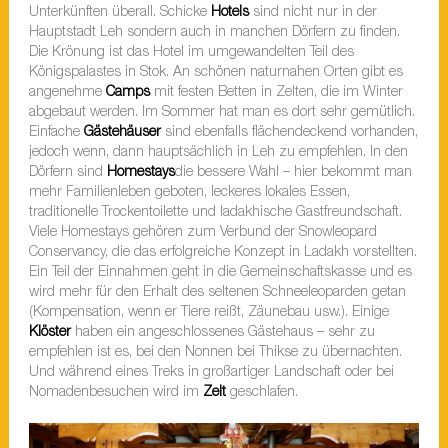
Unterkünften überall. Schicke
Hotels
sind nicht nur in der
Hauptstadt Leh sondern auch in manchen Dörfern zu finden.
Die Krönung ist das Hotel im umgewandelten Teil des
Königspalastes in Stok. An schönen naturnahen Orten gibt es
angenehme
Camps
mit festen Betten in Zelten, die im Winter
abgebaut werden. Im Sommer hat man es dort sehr gemütlich.
Einfache
Gästehäuser
sind ebenfalls flächendeckend vorhanden,
jedoch wenn, dann hauptsächlich in Leh zu empfehlen. In den
Dörfern sind
Homestays
die bessere Wahl – hier bekommt man
mehr Familienleben geboten, leckeres lokales Essen,
traditionelle Trockentoilette und ladakhische Gastfreundschaft.
Viele Homestays gehören zum Verbund der Snowleopard
Conservancy, die das erfolgreiche Konzept in Ladakh vorstellten.
Ein Teil der Einnahmen geht in die Gemeinschaftskasse und es
wird mehr für den Erhalt des seltenen Schneeleoparden getan
(Kompensation, wenn er Tiere reißt, Zäunebau usw.). Einige
Klöster
haben ein angeschlossenes Gästehaus – sehr zu
empfehlen ist es, bei den Nonnen bei Thikse zu übernachten.
Und während eines Treks in großartiger Landschaft oder bei
Nomadenbesuchen wird im
Zelt
geschlafen.