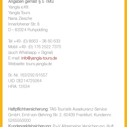
Angaben gemäß § 5 TMG
Yangla e.Kfr.
Yangla Tours
Nana Ziesche
Innerlohener Str. 8
D – 83324 Ruhpolding
Tel +49- (0) 8663 – 38 60 633
Mobil +49- (0) 176 2522 7370
(auch Whatsapp + Signal)
E-mail:
info@yangla-tours.de
Webseite: tours.yangla.de
St.-Nr. 163/292/91557
UID: DE214725064
HRA: 12634
Haftpflichtversicherung
: TAS-Touristik Assekuranz-Service
GmbH, Emil-von-Behring Str. 2, 60439 Frankfurt, Kundennr.
5265550000
Kundengeldabsicherung
: R+V Allgemeine Versicherung, läuft