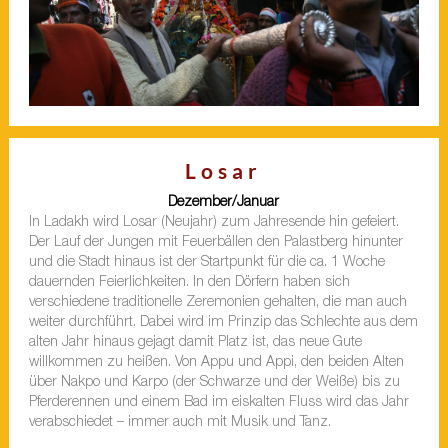
Losar
Dezember/Januar
In Ladakh wird Losar (Neujahr) zum Jahresende hin gefeiert.
Der Lauf der Jungen mit Feuerbällen den Palastberg hinunter
und die Stadt hinaus ist der Startpunkt für die ca. 1 Woche
dauernden Feierlichkeiten. In den Dörfern haben sich
verschiedene traditionelle Zeremonien gehalten, die man auch
weiter durchführt. Dabei wird im Prinzip das Schlechte aus dem
alten Jahr hinaus gejagt damit Platz ist, das neue Gute
willkommen zu heißen. Von Appu und Appi, den beiden Alten
über Nakpo und Karpo (der Schwarze und der Weiße) bis zu
Pferderennen und einem Bad im eiskalten Fluss wird das Jahr
verabschiedet – immer auch mit Musik und Tanz.