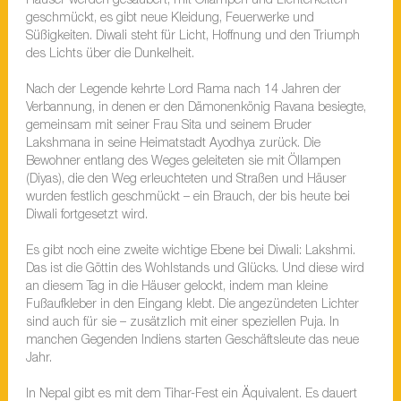
Häuser werden gesäubert, mit Öllampen und Lichterketten
geschmückt, es gibt neue Kleidung, Feuerwerke und
Süßigkeiten. Diwali steht für Licht, Hoffnung und den Triumph
des Lichts über die Dunkelheit.
Nach der Legende kehrte Lord Rama nach 14 Jahren der
Verbannung, in denen er den Dämonenkönig Ravana besiegte,
gemeinsam mit seiner Frau Sita und seinem Bruder
Lakshmana in seine Heimatstadt Ayodhya zurück. Die
Bewohner entlang des Weges geleiteten sie mit Öllampen
(Diyas), die den Weg erleuchteten und Straßen und Häuser
wurden festlich geschmückt – ein Brauch, der bis heute bei
Diwali fortgesetzt wird.
Es gibt noch eine zweite wichtige Ebene bei Diwali: Lakshmi.
Das ist die Göttin des Wohlstands und Glücks. Und diese wird
an diesem Tag in die Häuser gelockt, indem man kleine
Fußaufkleber in den Eingang klebt. Die angezündeten Lichter
sind auch für sie – zusätzlich mit einer speziellen Puja. In
manchen Gegenden Indiens starten Geschäftsleute das neue
Jahr.
In Nepal gibt es mit dem Tihar-Fest ein Äquivalent. Es dauert