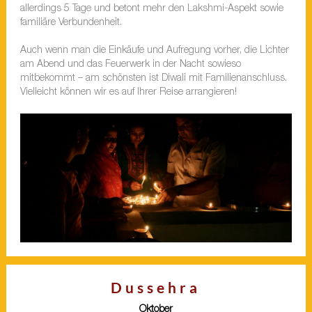
allerdings 5 Tage und betont mehr den Lakshmi-Aspekt sowie
familiäre Verbundenheit.
Auch wenn man die Einkäufe und Aufregung vorher, die Lichter
am Abend und das Feuerwerk in der Nacht sowieso
mitbekommt – am schönsten ist Diwali mit Familienanschluss.
Vielleicht können wir es auf Ihrer Reise arrangieren!
Dussehra
Oktober