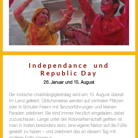
Independance und
Republic Day
26. Januar und 15. August
Der indische Unabhängigkeitstag wird am 15. August überall
im Land gefeiert. Üblicherweise werden auf zentralen Plätzen
oder in Schulen Feiern mit Tanzvorführungen und kleinen
Paraden zelebriert. Sie sind immer herzlich eingeladen, dabei
zuzuschauen. Lange unter der Kolonialherrschaft gelitten ist
man in Indien besonders stolz, eine eigene Nation auf die Füße
gestellt zu haben – und zelebriert das an diesem Tag mit