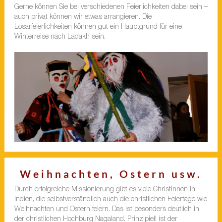
Gerne können Sie bei verschiedenen Feierlichkeiten dabei sein –
auch privat können wir etwas arrangieren. Die
Losarfeierlichkeiten können gut ein Hauptgrund für eine
Winterreise nach Ladakh sein.
Weihnachten, Ostern usw.
Durch erfolgreiche Missionierung gibt es viele ChristInnen in
Indien, die selbstverständlich auch die christlichen Feiertage wie
Weihnachten und Ostern feiern. Das ist besonders deutlich in
der christlichen Hochburg Nagaland. Prinzipiell ist der