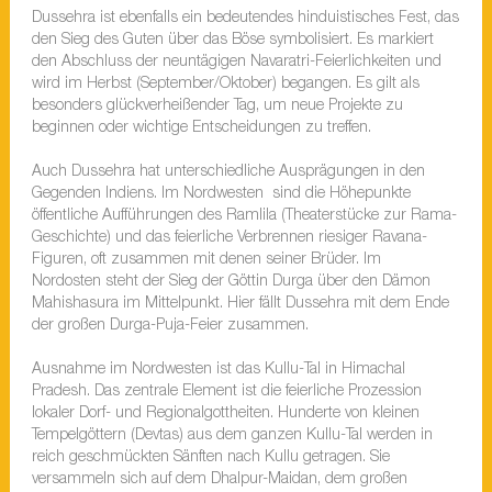
Dussehra ist ebenfalls ein bedeutendes hinduistisches Fest, das
den Sieg des Guten über das Böse symbolisiert. Es markiert
den Abschluss der neuntägigen Navaratri-Feierlichkeiten und
wird im Herbst (September/Oktober) begangen. Es gilt als
besonders glückverheißender Tag, um neue Projekte zu
beginnen oder wichtige Entscheidungen zu treffen.
Auch Dussehra hat unterschiedliche Ausprägungen in den
Gegenden Indiens. Im Nordwesten sind die Höhepunkte
öffentliche Aufführungen des Ramlila (Theaterstücke zur Rama-
Geschichte) und das feierliche Verbrennen riesiger Ravana-
Figuren, oft zusammen mit denen seiner Brüder. Im
Nordosten steht der Sieg der Göttin Durga über den Dämon
Mahishasura im Mittelpunkt. Hier fällt Dussehra mit dem Ende
der großen Durga-Puja-Feier zusammen.
Ausnahme im Nordwesten ist das Kullu-Tal in Himachal
Pradesh. Das zentrale Element ist die feierliche Prozession
lokaler Dorf- und Regionalgottheiten. Hunderte von kleinen
Tempelgöttern (Devtas) aus dem ganzen Kullu-Tal werden in
reich geschmückten Sänften nach Kullu getragen. Sie
versammeln sich auf dem Dhalpur-Maidan, dem großen