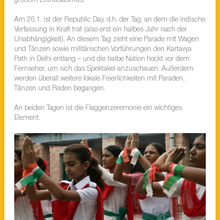
großem Enthusiasmus.
Am 26.1. ist der Republic Day, d.h. der Tag, an dem die indische
Verfassung in Kraft trat (also erst ein halbes Jahr nach der
Unabhängigkeit). An diesem Tag zieht eine Parade mit Wagen
und Tänzen sowie militärischen Vorführungen den Kartavya
Path in Delhi entlang – und die halbe Nation hockt vor dem
Fernseher, um sich das Spektakel anzuschauen. Außerdem
werden überall weitere lokale Feierlichkeiten mit Paraden,
Tänzen und Reden begangen.
An beiden Tagen ist die Flaggenzeremonie ein wichtiges
Element.