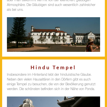
aber man bekommt viel mit von der feierlichen, gläubigen
Atmosphäre. Die Gläubigen sind auch wesentlich zahlreicher
als bei uns.
Hindu Tempel
Insbesondere im Hinterland lebt der hinduistische Glaube.
Neben den vielen Hausaltären in den Dörfern gibt es auch
einige Tempel zu besuchen, die von der Bevölkerung genutzt
werden. Die schönsten befinden sich in der Nähe von Ponda.