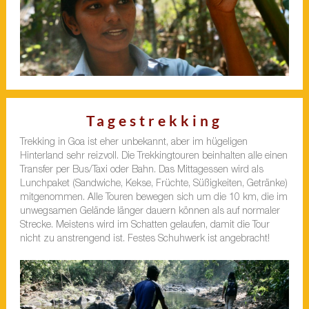
Tagestrekking
Trekking in Goa ist eher unbekannt, aber im hügeligen
Hinterland sehr reizvoll. Die Trekkingtouren beinhalten alle einen
Transfer per Bus/Taxi oder Bahn. Das Mittagessen wird als
Lunchpaket (Sandwiche, Kekse, Früchte, Süßigkeiten, Getränke)
mitgenommen. Alle Touren bewegen sich um die 10 km, die im
unwegsamen Gelände länger dauern können als auf normaler
Strecke. Meistens wird im Schatten gelaufen, damit die Tour
nicht zu anstrengend ist. Festes Schuhwerk ist angebracht!