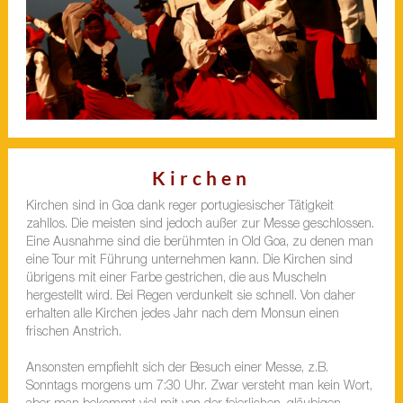
Kirchen
Kirchen sind in Goa dank reger portugiesischer Tätigkeit
zahllos. Die meisten sind jedoch außer zur Messe geschlossen.
Eine Ausnahme sind die berühmten in Old Goa, zu denen man
eine Tour mit Führung unternehmen kann. Die Kirchen sind
übrigens mit einer Farbe gestrichen, die aus Muscheln
hergestellt wird. Bei Regen verdunkelt sie schnell. Von daher
erhalten alle Kirchen jedes Jahr nach dem Monsun einen
frischen Anstrich.
Ansonsten empfiehlt sich der Besuch einer Messe, z.B.
Sonntags morgens um 7:30 Uhr. Zwar versteht man kein Wort,