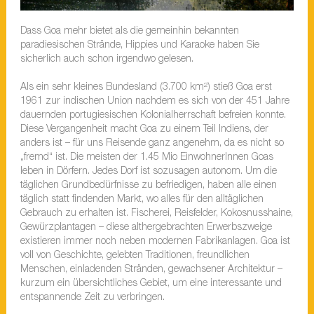
Dass Goa mehr bietet als die gemeinhin bekannten
paradiesischen Strände, Hippies und Karaoke haben Sie
sicherlich auch schon irgendwo gelesen.
Als ein sehr kleines Bundesland (3.700 km²) stieß Goa erst
1961 zur indischen Union nachdem es sich von der 451 Jahre
dauernden portugiesischen Kolonialherrschaft befreien konnte.
Diese Vergangenheit macht Goa zu einem Teil Indiens, der
anders ist – für uns Reisende ganz angenehm, da es nicht so
„fremd“ ist. Die meisten der 1.45 Mio EinwohnerInnen Goas
leben in Dörfern. Jedes Dorf ist sozusagen autonom. Um die
täglichen Grundbedürfnisse zu befriedigen, haben alle einen
täglich statt findenden Markt, wo alles für den alltäglichen
Gebrauch zu erhalten ist. Fischerei, Reisfelder, Kokosnusshaine,
Gewürzplantagen – diese althergebrachten Erwerbszweige
existieren immer noch neben modernen Fabrikanlagen. Goa ist
voll von Geschichte, gelebten Traditionen, freundlichen
Menschen, einladenden Stränden, gewachsener Architektur –
kurzum ein übersichtliches Gebiet, um eine interessante und
entspannende Zeit zu verbringen.