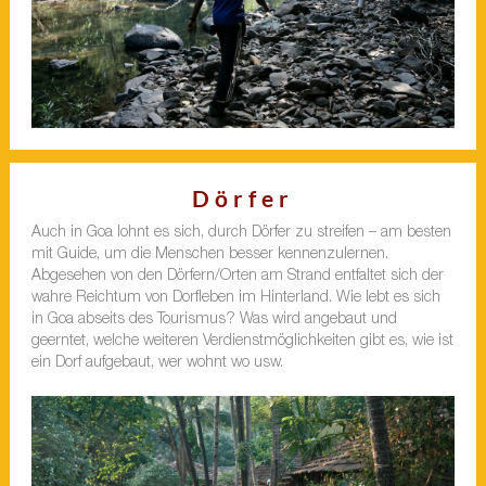
Dörfer
Auch in Goa lohnt es sich, durch Dörfer zu streifen – am besten
mit Guide, um die Menschen besser kennenzulernen.
Abgesehen von den Dörfern/Orten am Strand entfaltet sich der
wahre Reichtum von Dorfleben im Hinterland. Wie lebt es sich
in Goa abseits des Tourismus? Was wird angebaut und
geerntet, welche weiteren Verdienstmöglichkeiten gibt es, wie ist
ein Dorf aufgebaut, wer wohnt wo usw.