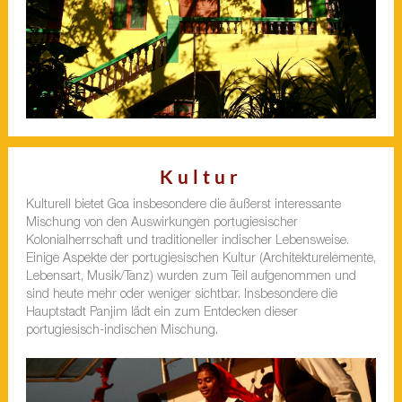
Kultur
Kulturell bietet Goa insbesondere die äußerst interessante
Mischung von den Auswirkungen portugiesischer
Kolonialherrschaft und traditioneller indischer Lebensweise.
Einige Aspekte der portugiesischen Kultur (Architekturelemente,
Lebensart, Musik/Tanz) wurden zum Teil aufgenommen und
sind heute mehr oder weniger sichtbar. Insbesondere die
Hauptstadt Panjim lädt ein zum Entdecken dieser
portugiesisch-indischen Mischung.