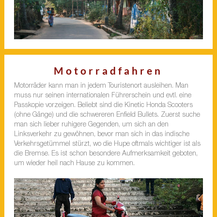
Motorradfahren
Motorräder kann man in jedem Touristenort ausleihen. Man
muss nur seinen internationalen Führerschein und evtl. eine
Passkopie vorzeigen. Beliebt sind die Kinetic Honda Scooters
(ohne Gänge) und die schwereren Enfield Bullets. Zuerst suche
man sich lieber ruhigere Gegenden, um sich an den
Linksverkehr zu gewöhnen, bevor man sich in das indische
Verkehrsgetümmel stürzt, wo die Hupe oftmals wichtiger ist als
die Bremse. Es ist schon besondere Aufmerksamkeit geboten,
um wieder heil nach Hause zu kommen.