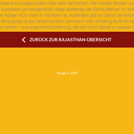
derne Errungenschaften über sehr viel Komfort. Die meisten Straßen sind
uerstellen gut temperierbar, vieles ebenerdig, die Köche erfahren in Hinb
r Körper nicht mehr in Hochform ist. Außerdem gibt es überall zahlreich
 Versorgung ist gut (selbst auf dem Land kann man schnell gute Ärzte he
r verehrt – eine angenehme Erfahrung, die sich nicht überall in unseren 
ZURÜCK ZUR RAJASTHAN-ÜBERSICHT
Yangla © 2026