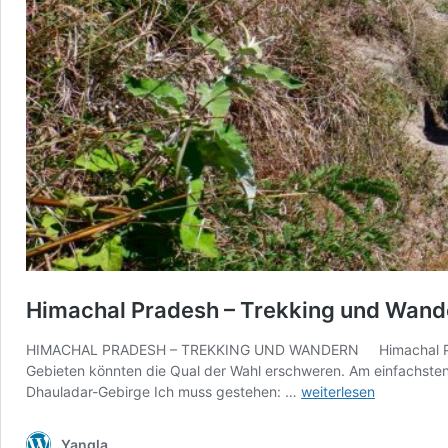
Himachal Pradesh – Trekking und Wand
HIMACHAL PRADESH – TREKKING UND WANDERN Himachal Pradesh 
Gebieten könnten die Qual der Wahl erschweren. Am einfachsten is
Himachal
Dhauladar-Gebirge Ich muss gestehen: …
weiterlesen
Pradesh
–
Yangla